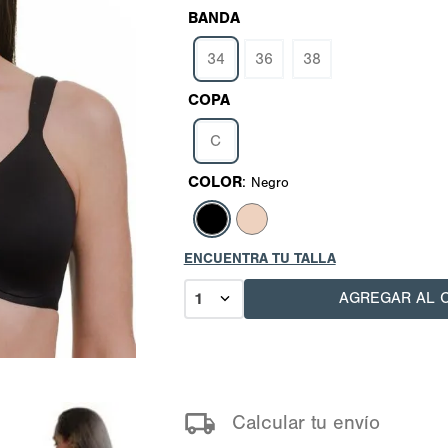
BANDA
34
36
38
COPA
C
COLOR
:
Negro
ENCUENTRA TU TALLA
AGREGAR AL 
1
Calcular tu envío