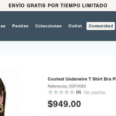
ENVÍO GRATIS POR TIEMPO LIMITADO
ras
Panties
Colecciones
Outlet
Comunidad
Coolest Underwire T Shirt Bra P
Referencia
:
0DF4580
☆
☆
☆
☆
☆
(
0
)
Ver reseñas
$
949
.
00