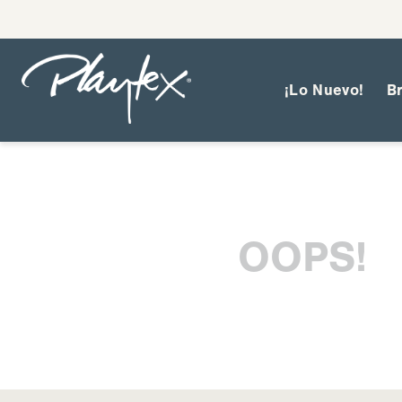
¡Lo Nuevo!
B
OOPS!