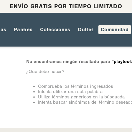
ENVÍO GRATIS POR TIEMPO LIMITADO
ras
Panties
Colecciones
Outlet
Comunidad
No encontramos ningún resultado para "
playtex-
¿Qué debo hacer?
Comprueba los términos ingresados
Intenta utilizar una sola palabra
Utiliza términos genéricos en la búsqueda
Intenta buscar sinónimos del término desead