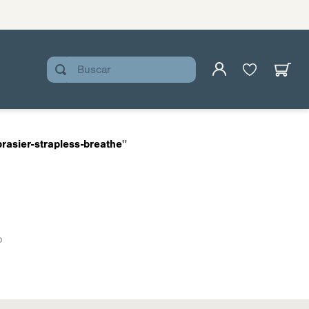
Buscar
brasier-strapless-breathe
"
o