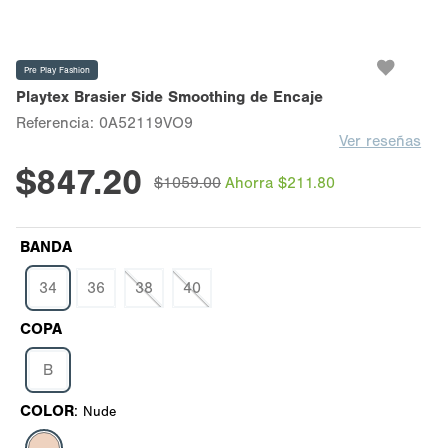
Pre Play Fashion
Playtex Brasier Side Smoothing de Encaje
Referencia
:
0A52119VO9
Ver reseñas
$
847
.
20
$
1059
.
00
Ahorra
$
211
.
80
BANDA
34
36
38
40
COPA
B
COLOR
:
Nude