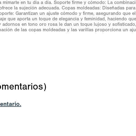
ra mimarte en tu día a día. Soporte firme y cómodo: La combinac
 ofrece la sujeción adecuada. Copas moldeadas: Diseñadas para
de soporte: Garantizan un ajuste cómodo y firme, asegurando que
aje que aporta un toque de elegancia y feminidad, haciendo que 
 y adornos en tono oro rosa le dan un toque lujoso y sofisticado
nación de las copas moldeadas y las varillas proporciona un aju
omentarios)
entario.