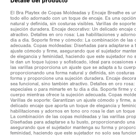
Detalle del producto
El Bra Playtex de Copas Moldeadas y Encaje Breathe es u
todo ello adornado con un toque de encaje. Es una opción
natural y definida, sin costuras visibles. Varillas de sop
sujeción duradera. Encaje decorativo: Un delicado encaje 
atractivo. Detalles en oro rosa: Las habilitaciones y adorn
día a día. Soporte firme y cómodo: La combinación de las 
adecuada. Copas moldeadas: Diseñadas para adaptarse a tu 
ajuste cómodo y firme, asegurando que el sujetador mante
de elegancia y feminidad, haciendo que este sujetador no s
le dan un toque lujoso y sofisticado, ideal para ocasione
las varillas proporciona un ajuste que se adapta a tu cue
proporcionando una forma natural y definida, sin costuras 
forma y proporcione una sujeción duradera. Encaje decorat
sea funcional, sino también atractivo. Detalles en oro rosa
especiales o para mimarte en tu día a día. Soporte firme 
cuerpo mientras ofrece la sujeción adecuada. Copas moldea
Varillas de soporte: Garantizan un ajuste cómodo y firme,
delicado encaje que aporta un toque de elegancia y feminid
habilitaciones y adornos en tono oro rosa le dan un toque 
La combinación de las copas moldeadas y las varillas pro
Diseñadas para adaptarse a tu busto, proporcionando una fo
asegurando que el sujetador mantenga su forma y proporci
feminidad, haciendo que este sujetador no solo sea funcion