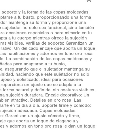
soporte y la forma de las copas moldeadas,
aptarse a tu busto, proporcionando una forma
jetador mantenga su forma y proporcione una
 sujetador no solo sea funcional, sino también
para ocasiones especiales o para mimarte en tu
pta a tu cuerpo mientras ofrece la sujeción
s visibles. Varillas de soporte: Garantizan un
rativo: Un delicado encaje que aporta un toque
 Las habilitaciones y adornos en tono oro rosa
modo: La combinación de las copas moldeadas y
ñadas para adaptarse a tu busto,
rme, asegurando que el sujetador mantenga su
inidad, haciendo que este sujetador no solo
lujoso y sofisticado, ideal para ocasiones
proporciona un ajuste que se adapta a tu
orma natural y definida, sin costuras visibles.
na sujeción duradera. Encaje decorativo: Un
ién atractivo. Detalles en oro rosa: Las
arte en tu día a día. Soporte firme y cómodo:
a sujeción adecuada. Copas moldeadas:
te: Garantizan un ajuste cómodo y firme,
aje que aporta un toque de elegancia y
ones y adornos en tono oro rosa le dan un toque