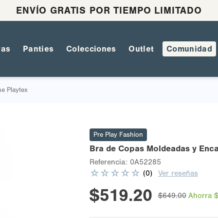
ENVÍO GRATIS POR TIEMPO LIMITADO
ras
Panties
Colecciones
Outlet
Comunidad
e Playtex
Pre Play Fashion
Bra de Copas Moldeadas y Enca
Referencia
:
0A52285
☆
☆
☆
☆
☆
(
0
)
Ver reseñas
$
519
.
20
$
649
.
00
Ahorra