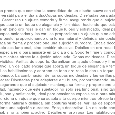
na prenda que combina la comodidad de un diseño suave con el 
 versátil para el día a día.Copas moldeadas: Diseñadas para ad
orte: Garantizan un ajuste cómodo y firme, asegurando que el su
que aporta un toque de elegancia y feminidad, haciendo que este
os en tono oro rosa le dan un toque lujoso y sofisticado, ideal 
copas moldeadas y las varillas proporciona un ajuste que se ada
busto, proporcionando una forma natural y definida, sin costura
nga su forma y proporcione una sujeción duradera. Encaje deco
olo sea funcional, sino también atractivo. Detalles en oro rosa:
s especiales o para mimarte en tu día a día. Soporte firme y có
rpo mientras ofrece la sujeción adecuada. Copas moldeadas: Dise
visibles. Varillas de soporte: Garantizan un ajuste cómodo y fi
ivo: Un delicado encaje que aporta un toque de elegancia y fem
: Las habilitaciones y adornos en tono oro rosa le dan un toque 
y cómodo: La combinación de las copas moldeadas y las varillas 
das: Diseñadas para adaptarse a tu busto, proporcionando una f
 asegurando que el sujetador mantenga su forma y proporcione u
ad, haciendo que este sujetador no solo sea funcional, sino tamb
lujoso y sofisticado, ideal para ocasiones especiales o para mim
porciona un ajuste que se adapta a tu cuerpo mientras ofrece l
rma natural y definida, sin costuras visibles. Varillas de sopor
one una sujeción duradera. Encaje decorativo: Un delicado enc
al, sino también atractivo. Detalles en oro rosa: Las habilitaci