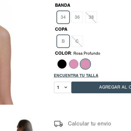
BANDA
34
36
38
COPA
B
C
COLOR
:
Rosa Profundo
ENCUENTRA TU TALLA
AGREGAR AL 
1
Calcular tu envío