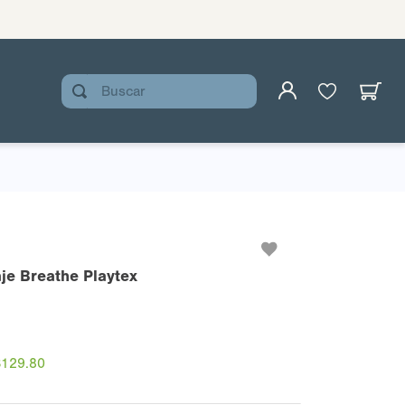
Buscar
je Breathe Playtex
$
129
.
80