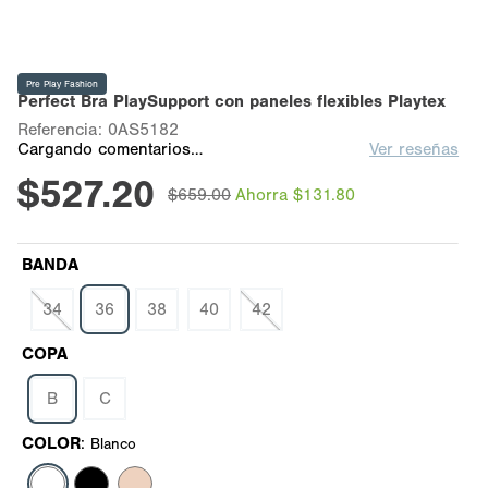
Pre Play Fashion
Perfect Bra PlaySupport con paneles flexibles Playtex
Referencia
:
0AS5182
Cargando comentarios…
Ver reseñas
$
527
.
20
$
659
.
00
Ahorra
$
131
.
80
BANDA
34
36
38
40
42
COPA
B
C
COLOR
:
Blanco