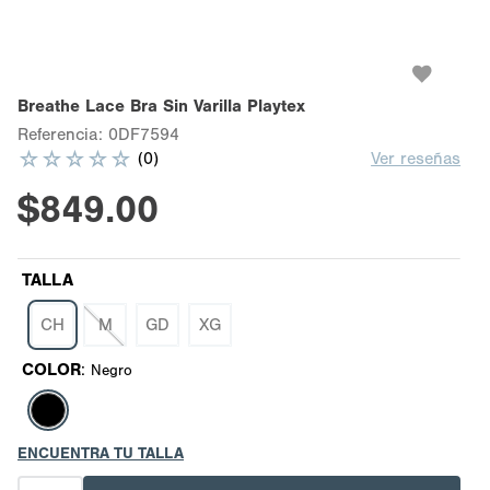
Breathe Lace Bra Sin Varilla Playtex
Referencia
:
0DF7594
☆
☆
☆
☆
☆
(
0
)
Ver reseñas
$
849
.
00
TALLA
CH
M
GD
XG
COLOR
:
Negro
ENCUENTRA TU TALLA